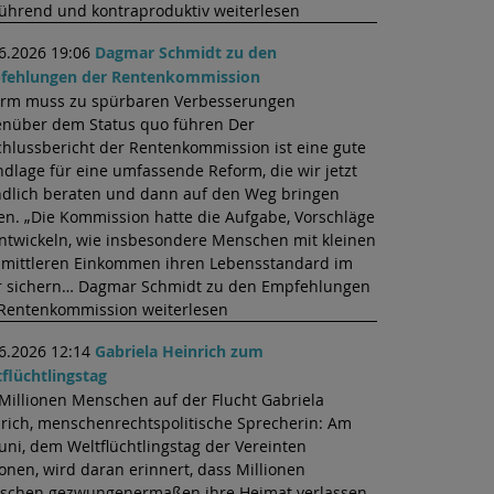
führend und kontraproduktiv weiterlesen
6.2026 19:06
Dagmar Schmidt zu den
fehlungen der Rentenkommission
orm muss zu spürbaren Verbesserungen
nüber dem Status quo führen Der
hlussbericht der Rentenkommission ist eine gute
dlage für eine umfassende Reform, die wir jetzt
dlich beraten und dann auf den Weg bringen
en. „Die Kommission hatte die Aufgabe, Vorschläge
ntwickeln, wie insbesondere Menschen mit kleinen
mittleren Einkommen ihren Lebensstandard im
r sichern… Dagmar Schmidt zu den Empfehlungen
Rentenkommission weiterlesen
6.2026 12:14
Gabriela Heinrich zum
flüchtlingstag
Millionen Menschen auf der Flucht Gabriela
rich, menschenrechtspolitische Sprecherin: Am
Juni, dem Weltflüchtlingstag der Vereinten
onen, wird daran erinnert, dass Millionen
schen gezwungenermaßen ihre Heimat verlassen