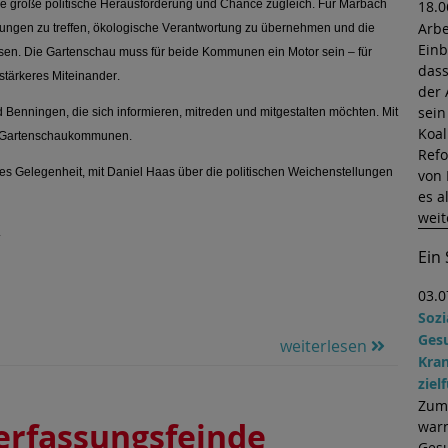
eine große politische Herausforderung und Chance zugleich. Für Marbach
18.0
Arbe
ungen zu treffen, ökologische Verantwortung zu übernehmen und die
Einb
ösen. Die Gartenschau muss für beide Kommunen ein Motor sein – für
dass
stärkeres Miteinander.
der 
sein
Benningen, die sich informieren, mitreden und mitgestalten möchten. Mit
Koal
n Gartenschaukommunen.
Refo
 es Gelegenheit, mit Daniel Haas über die politischen Weichenstellungen
von 
es a
weit
.
Ein
03.0
Soz
Ges
weiterlesen
Kran
ziel
Zum 
Verfassungsfeinde
warn
Gesu