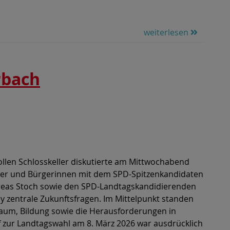
weiterlesen
rbach
sprächsabend im
hlosskeller: Politik im
rekten Austausch
ollen Schlosskeller diskutierte am Mittwochabend
er und Bürgerinnen mit dem SPD-Spitzenkandidaten
eas Stoch sowie den SPD-Landtagskandidierenden
ey zentrale Zukunftsfragen. Im Mittelpunkt standen
um, Bildung sowie die Herausforderungen in
 zur Landtagswahl am 8. März 2026 war ausdrücklich