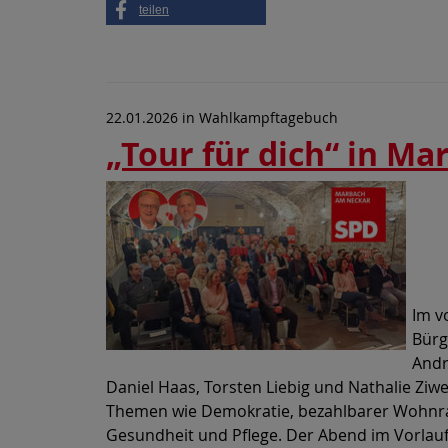
teilen
22.01.2026
in
Wahlkampftagebuch
„Tour für dich“ in Ma
Ge
Sc
di
Im v
Bürg
Andr
Daniel Haas, Torsten Liebig und Nathalie Ziw
Themen wie Demokratie, bezahlbarer Wohnra
Gesundheit und Pflege. Der Abend im Vorlauf