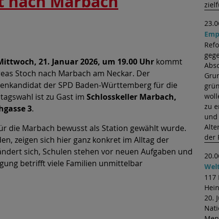
t nach Marbach
ziel
23.0
Emp
n Abend für Fragen
Ref
gege
Mittwoch, 21. Januar 2026, um 19.00 Uhr
kommt
Absc
eas Stoch nach Marbach am Neckar. Der
Grun
zenkandidat der SPD Baden-Württemberg für die
grün
tagswahl ist zu Gast im
Schlosskeller Marbach,
woll
zu e
hgasse 3
.
und 
Alte
 für die Marbach bewusst als Station gewählt wurde.
der 
en, zeigen sich hier ganz konkret im Alltag der
ndert sich, Schulen stehen vor neuen Aufgaben und
20.0
ung betrifft viele Familien unmittelbar
Welt
117 
Hein
20. 
Nati
Men