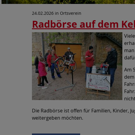
24.02.2026
in
Ortsverein
Radbörse auf dem Kel
Viel
erha
man 
dafü
Am S
dem 
Fahr
Fahr
nicht
Die Radbörse ist offen für Familien, Kinder, J
weitergeben möchten.