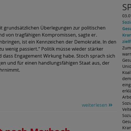
.
S
03.0
Soz
it grundsätzlichen Überlegungen zur politischen
Ges
und von tragfähigen Kompromissen, sagte er.
Kran
ziel
bringen, ist ein Kennzeichen der Demokratie. In den
Zum 
u wenig passiert.“ Politik müsse wieder stärker
warn
nd dass Engagement Wirkung habe. Stoch sprach sich
Gesu
en und für einen handlungsfähigen Staat aus, der
Unio
ahrnimmt.
Koal
dem 
eing
erkl
Arbe
Sozi
weiterlesen
Velt
Sozi
Gesu
Kran