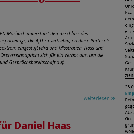
Unio
D Marbach diskutiert
Koal
D-Verbot
dem 
eing
erkl
SPD Marbach unterstützt den Beschluss des
Arbe
sparteitags, die AfD zu verbieten, da diese Partei als
Sozi
tsextrem eingestuft wird und Misstrauen, Hass und
Velt
Ortsvereins spricht sich für ein Verbot aus, um die
Sozi
 und Gesprächsbereitschaft auf.
Gesu
Kran
ziel
23.0
Emp
weiterlesen
Ref
gege
Absc
Grun
ür Daniel Haas
grün
woll