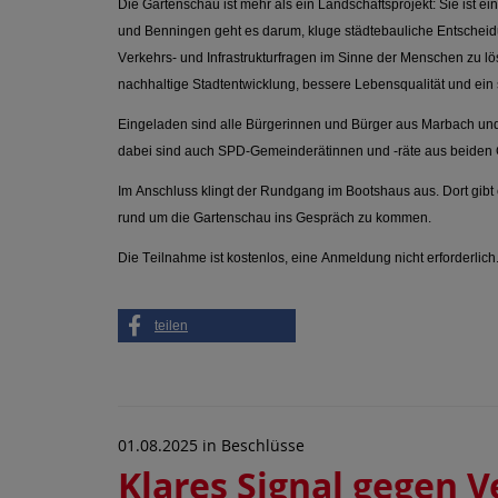
Die Gartenschau ist mehr als ein Landschaftsprojekt: Sie ist 
und Benningen geht es darum, kluge städtebauliche Entscheid
Verkehrs- und Infrastrukturfragen im Sinne der Menschen zu l
nachhaltige Stadtentwicklung, bessere Lebensqualität und ein 
Eingeladen sind alle Bürgerinnen und Bürger aus Marbach und 
dabei sind auch SPD-Gemeinderätinnen und -räte aus beide
Im Anschluss klingt der Rundgang im Bootshaus aus. Dort gibt
rund um die Gartenschau ins Gespräch zu kommen.
Die Teilnahme ist kostenlos, eine Anmeldung nicht erforderlich
teilen
01.08.2025
in
Beschlüsse
Klares Signal gegen 