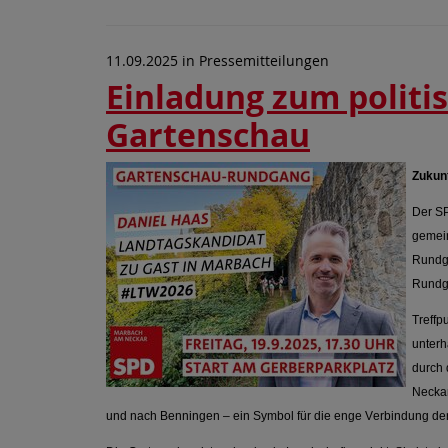
11.09.2025
in
Pressemitteilungen
Einladung zum politi
Gartenschau
Zukun
Der S
gemein
Rundga
Rundga
Treffp
unterh
durch 
Neckar
und nach Benningen – ein Symbol für die enge Verbindung d