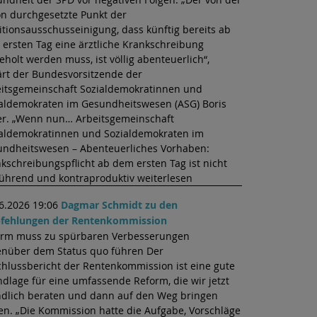
n durchgesetzte Punkt der
itionsausschusseinigung, dass künftig bereits ab
ersten Tag eine ärztliche Krankschreibung
eholt werden muss, ist völlig abenteuerlich“,
ärt der Bundesvorsitzende der
itsgemeinschaft Sozialdemokratinnen und
aldemokraten im Gesundheitswesen (ASG) Boris
er. „Wenn nun… Arbeitsgemeinschaft
aldemokratinnen und Sozialdemokraten im
ndheitswesen – Abenteuerliches Vorhaben:
kschreibungspflicht ab dem ersten Tag ist nicht
führend und kontraproduktiv weiterlesen
6.2026 19:06
Dagmar Schmidt zu den
fehlungen der Rentenkommission
orm muss zu spürbaren Verbesserungen
nüber dem Status quo führen Der
hlussbericht der Rentenkommission ist eine gute
dlage für eine umfassende Reform, die wir jetzt
dlich beraten und dann auf den Weg bringen
en. „Die Kommission hatte die Aufgabe, Vorschläge