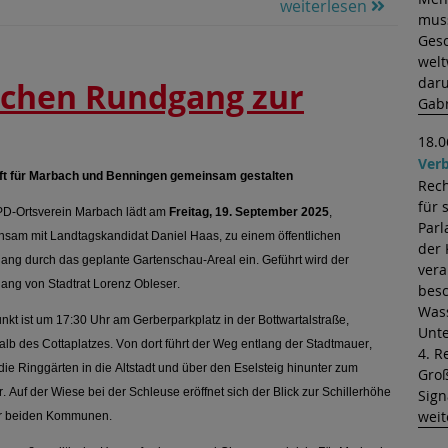
weiterlesen
muss
Gesc
welt
daru
schen Rundgang zur
Gabr
18.0
Verb
ft für Marbach und Benningen gemeinsam gestalten
Rech
für 
PD-Ortsverein Marbach lädt am
Freitag, 19. September 2025
,
Parl
sam mit Landtagskandidat Daniel Haas, zu einem öffentlichen
der 
ng durch das geplante Gartenschau-Areal ein. Geführt wird der
vera
ng von Stadtrat Lorenz Obleser.
besc
Wass
unkt ist um 17:30 Uhr am Gerberparkplatz in der Bottwartalstraße,
Unte
alb des Cottaplatzes. Von dort führt der Weg entlang der Stadtmauer,
4. R
die Ringgärten in die Altstadt und über den Eselsteig hinunter zum
Groß
. Auf der Wiese bei der Schleuse eröffnet sich der Blick zur Schillerhöhe
Sig
weit
er beiden Kommunen.