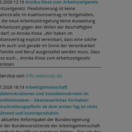
6.2026 12:16
Annika Klose zum Arbeitszeitgesetz
itszeitgesetz: Flexibilisierung ist keine
ahnstraße Im Koalitionsvertrag ist festgehalten,
 die neue Arbeitszeitregelung keine Ausweitung
Arbeitszeit gegen den Willen der Beschäftigten
 darf, so Annika Klose. „Wir haben im
itionsvertrag explizit vereinbart, dass eine solche
rm auch und gerade im Sinne der Vereinbarkeit
Familie und Beruf ausgestaltet werden muss. Dass
lso auch… Annika Klose zum Arbeitszeitgesetz
erlesen
 Service von
info.websozis.de
7.2026 18:19
Arbeitsgemeinschaft
ialdemokratinnen und Sozialdemokraten im
undheitswesen – Abenteuerliches Vorhaben:
kschreibungspflicht ab dem ersten Tag ist nicht
führend und kontraproduktiv
aktuellen Reformpaket der Bundesregierung
t der Bundesvorsitzende der Arbeitsgemeinschaft
ndheit der SPD vor negativen Folgen. „Der von der