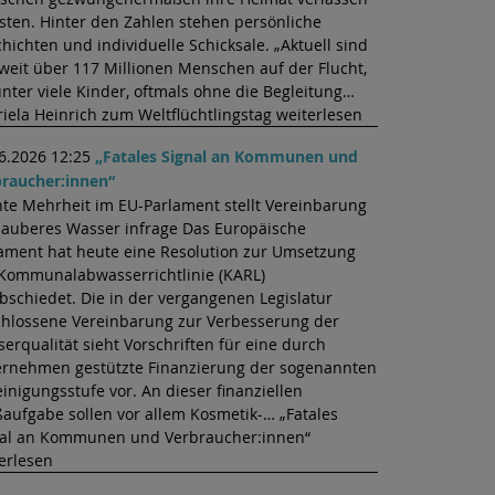
ten. Hinter den Zahlen stehen persönliche
hichten und individuelle Schicksale. „Aktuell sind
weit über 117 Millionen Menschen auf der Flucht,
nter viele Kinder, oftmals ohne die Begleitung…
iela Heinrich zum Weltflüchtlingstag weiterlesen
6.2026 12:25
„Fatales Signal an Kommunen und
raucher:innen“
te Mehrheit im EU-Parlament stellt Vereinbarung
sauberes Wasser infrage Das Europäische
ament hat heute eine Resolution zur Umsetzung
Kommunalabwasserrichtlinie (KARL)
bschiedet. Die in der vergangenen Legislatur
hlossene Vereinbarung zur Verbesserung der
erqualität sieht Vorschriften für eine durch
rnehmen gestützte Finanzierung der sogenannten
einigungsstufe vor. An dieser finanziellen
aufgabe sollen vor allem Kosmetik-… „Fatales
nal an Kommunen und Verbraucher:innen“
erlesen